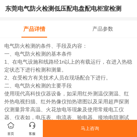
东莞电气防火检测低压配电盘配电柜室检测
产品详情
产品参数
电气防火检测的条件、手段及内容：
一、电气防火检测的基本条件
1、在电气设施和线路经1n以上的有载运行，在进入热稳
定状态下进行检测和测量。
2、在受检方有关技术人员在现场配合下进行。
二、电气防火检测的主要手段
使用现代高科技仪器设备，如采用红外测温仪测温、红
外热电视扫描、红外热像仪拍热谱图以及采用超声探测
仪测量异常高温、火花放电等现象及使用常规电工仪
器、仪表如，电压表、电流表、验电器、接地电阻测试
仪、真有效值电流表等，对运行中的电气设施的各项运
马上咨询
行参数进行测量，并运用直观方法，对照国家相关技术
首页
客服