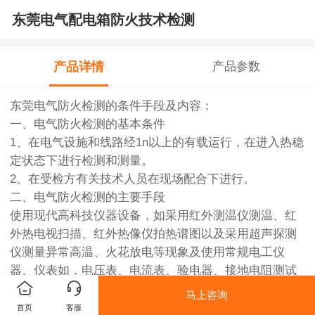
东莞电气配电箱防火技术检测
产品详情
产品参数
东莞电气防火检测的条件手段及内容：
一、电气防火检测的基本条件
1、在电气设施和线路经1n以上的有载运行，在进入热稳
定状态下进行检测和测量。
2、在受检方有关技术人员在现场配合下进行。
二、电气防火检测的主要手段
使用现代高科技仪器设备，如采用红外测温仪测温、红
外热电视扫描、红外热像仪拍热谱图以及采用超声探测
仪测量异常高温、火花放电等现象及使用常规电工仪
器、仪表如，电压表、电流表、验电器、接地电阻测试
仪、真有效值电流表等，对运行中的电气设施的各项运
马上咨询
行参数进行测量，并运用直观方法，对照国家相关技术
首页
客服