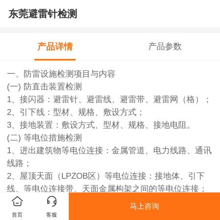
东莞避雷针检测
产品详情
产品参数
一、防雷设施检测项目与内容
(
一
)
防直击装置检测
1
、接闪器：避雷针、避雷线、避雷带、避雷网（格）；
2
、引下线：型材、规格、敷设方式；
3
、接地装置：敷设方式、型材、规格、接地电阻。
(
二
)
等电位措施检测
1
、进出建筑物等电位连接：金属管道、电力线路、通讯
线路；
2
、屋顶天面（
LPZOB
区）等电位连接：接地体、引下
线、等电位连接带、天面金属构架之间的等电位连接；
3
、室内等电位连接：电力线路、通信线路、金属轨道、
马上咨询
变配电系统接地装置、
SPD
电涌保护器安装位置。
首页
客服